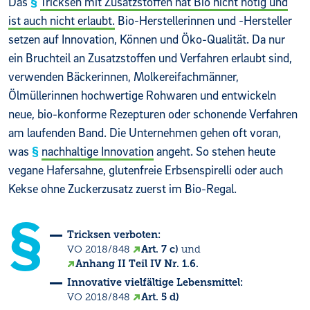
Das
Tricksen mit Zusatzstoffen hat Bio nicht nötig und
ist auch nicht erlaubt.
Bio-Herstellerinnen und -Hersteller
setzen auf Innovation, Können und Öko-Qualität. Da nur
ein Bruchteil an Zusatzstoffen und Verfahren erlaubt sind,
verwenden Bäckerinnen, Molkereifachmänner,
Ölmüllerinnen hochwertige Rohwaren und entwickeln
neue, bio-konforme Rezepturen oder schonende Verfahren
am laufenden Band. Die Unternehmen gehen oft voran,
was
nachhaltige Innovation
angeht. So stehen heute
vegane Hafersahne, glutenfreie Erbsenspirelli oder auch
Kekse ohne Zuckerzusatz zuerst im Bio-Regal.
Tricksen verboten:
VO 2018/848
Art. 7 c)
und
Anhang II Teil IV Nr. 1.6.
Innovative vielfältige Lebensmittel:
VO 2018/848
Art. 5 d)