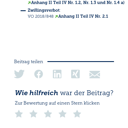
Anhang II Teil IV Nr. 1.2, Nr. 1.3 und Nr. 1.4 a)
Zwillingsverbot
:
VO 2018/848
Anhang II Teil IV Nr. 2.1
Beitrag teilen
share
share
share
share
share
on
on
on
on
via
Twitter
Facebook
Linkedin
Xing
eMail
Wie hilfreich
war der Beitrag?
Zur Bewertung auf einen Stern klicken