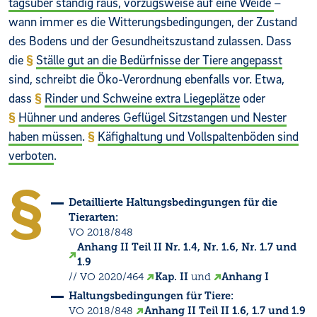
tagsüber ständig raus, vorzugsweise auf eine Weide
–
wann immer es die Witterungsbedingungen, der Zustand
des Bodens und der Gesundheitszustand zulassen. Dass
die
Ställe gut an die Bedürfnisse der Tiere angepasst
sind, schreibt die Öko-Verordnung ebenfalls vor. Etwa,
dass
Rinder und Schweine extra Liegeplätze
oder
Hühner und anderes Geflügel Sitzstangen und Nester
haben müssen
.
Käfighaltung und Vollspaltenböden sind
verboten
.
Detaillierte Haltungsbedingungen für die
Tierarten:
VO 2018/848
Anhang II Teil II Nr. 1.4, Nr. 1.6, Nr. 1.7 und
1.9
// VO 2020/464
Kap. II
und
Anhang I
Haltungsbedingungen für Tiere:
VO 2018/848
Anhang II Teil II 1.6, 1.7 und 1.9