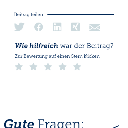
Beitrag teilen
share
share
share
share
share
on
on
on
on
via
Twitter
Facebook
Linkedin
Xing
eMail
Wie hilfreich
war der Beitrag?
Zur Bewertung auf einen Stern klicken
Gute
Fragen: